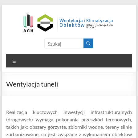
Skip
to
content
Aerologia Górnicza i
Kolejna witryna oparta na WordPressie
Wentylacja Przemysłowa
Menu
Wentylacja tuneli
Realizacja kluczowych inwestycji infrastrukturalnych
(drogowych) wymaga pokonania przeszkód terenowych,
takich jak: obszary górzyste, zbiorniki wodne, tereny silnie
zurbanizowane, co jest związane z wykonaniem obiektów