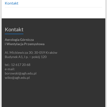
Kontakt
Kontakt
Aerologia Górnicza
i Wentylacja Przemysłowa
Al. Mickiewicza 30; 30-059 Kraków
Budynek A1, I p. – pokój 120
tel.: 12 617 20 68
e-mail:
borowski@agh.edu.pl
wiko@agh.edu.pl