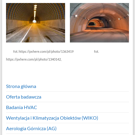
fot. https://pxhere.com/pl/photo/1363419 fot.
https://pxhere.com/pl/photo/1340142,
Strona główna
Oferta badawcza
Badania HVAC
Wentylacja i Klimatyzacja Obiektów (WIKO)
Aerologia Górnicza (AG)