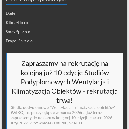
Daikin
Klima-Therm
Smay Sp. z o.o
Frapol Sp. z o.o.
Zapraszamy na rekrutację na
kolejną już 10 edycję Studiów
Podyplomowych Wentylacja i
Klimatyzacja Obiektów - rekrutacja
trwa!
Studia podyplomowe "Wentylacja i klimatyzacja obiektów"
(WIKO) rozpoczynają się w marcu 2026r. - już teraz
zapraszamy do udziału w kolejnej 10 edycji: marzec 2026 -
luty 2027. Złóż wniosek i studiuj w AGH.